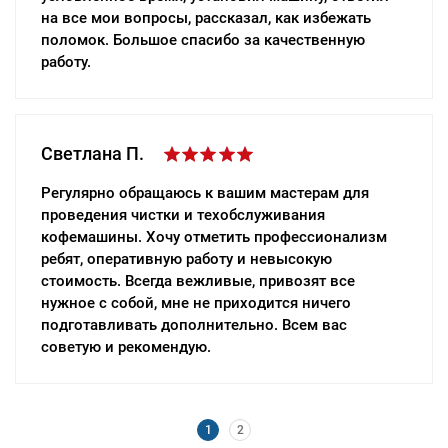
на все мои вопросы, рассказал, как избежать
выполнили не больше, чем за час. Обязательно
поломок. Большое спасибо за качественную
обращусь еще, если возникнет необходимость.
работу.
Алла С.
Светлана П.
Большое спасибо вашим мастерам, которые
Регулярно обращаюсь к вашим мастерам для
приехали в выходной день, быстро починили
проведения чистки и техобслуживания
стиральную машину. Ребята – настоящие
кофемашины. Хочу отметить профессионализм
профессионалы своего дела, привезли с собой
ребят, оперативную работу и невысокую
все инструменты, проверили машинку,
стоимость. Всегда вежливые, привозят все
рассказали, что сломалось. Думала, что повезут
нужное с собой, мне не приходится ничего
ее в мастерскую, но ремонт провели прямо у меня
подготавливать дополнительно. Всем вас
дома. Всем рекомендую!
советую и рекомендую.
1
2