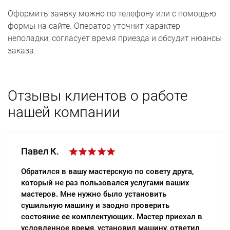
Оформить заявку можно по телефону или с помощью
формы на сайте. Оператор уточнит характер
неполадки, согласует время приезда и обсудит нюансы
заказа.
Отзывы клиентов о работе
нашей компании
Павел К.
Евгений Т.
Обратился в вашу мастерскую по совету друга,
Выражаю благодарность мастерам вашей
который не раз пользовался услугами ваших
компании за быстрый и качественный ремонт
мастеров. Мне нужно было установить
холодильника. Починить нужно было срочно,
сушильную машину и заодно проверить
поэтому обратился именно к вам. Все на высшем
состояние ее комплектующих. Мастер приехал в
уровне – и обслуживание, и цены. Быстро
условленное время, установил машину, ответил
приехали, все рассказали и показали, ремонт